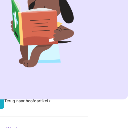
kt door:
Werner PhD
 dragen bij aan betrouwbare informatie in onze
ennisbank.
Meer informatie
tikel:
Bezig met zindelijk worden
Terug naar hoofdartikel