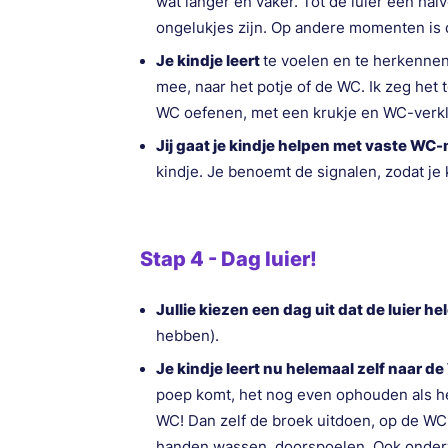
wat langer en vaker. Tot de luier een halv
ongelukjes zijn. Op andere momenten is d
Je kindje leert
te voelen en te herkennen:
mee, naar het potje of de WC. Ik zeg het 
WC oefenen, met een krukje en WC-verkl
Jij gaat je kindje helpen met vaste W
kindje. Je benoemt de signalen, zodat je k
Stap 4 - Dag luier!
Jullie kiezen een dag uit dat de luier hel
hebben).
Je kindje leert nu helemaal zelf naar d
poep komt, het nog even ophouden als he
WC! Dan zelf de broek uitdoen, op de WC
handen wassen, doorspoelen. Ook onder