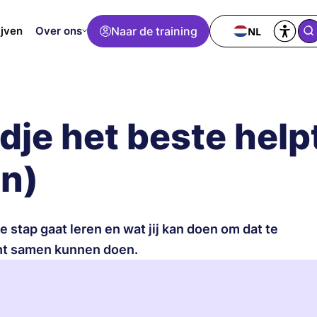
Over ons
Naar de training
NL
ijven
indje het beste help
en)
ke stap gaat leren en wat jij kan doen om dat te
cht samen kunnen doen.