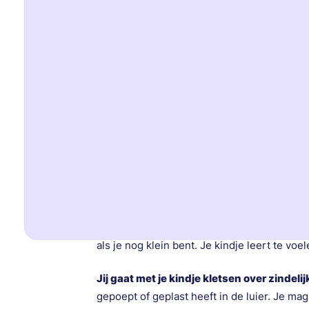
Voor kinderen is zindelijk worden iets nieuw
kindje daarbij helpen. Zindelijk worden gaat
stap gaat leren en wat jij kan doen om dat 
doen.
Stap 1 - Je kindje krijgt interes
Let op! De luier blijft nog aan.
Je kindje leert
dat grote kinderen en grote
WC gaan. Je kindje leert waar de WC voor i
als je nog klein bent. Je kindje leert te voe
Jij gaat met je kindje kletsen over zindel
gepoept of geplast heeft in de luier. Je ma