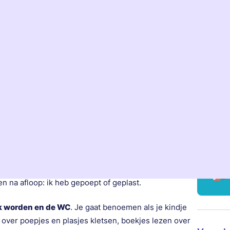
Gechec
s leren, net als leren lopen en praten. Jij kan je
 in 4 stappen. We vertellen je wat je kindje in elke
Claudia 
te ondersteunen. Zodat jullie het echt samen kunnen
Pedagoog
Deskundigen
Plasklas k
se
Hoofdar
 mensen geen luiers aan hebben, maar naar de
s. En dat je ook op een potje kan plassen of poepen
len na afloop: ik heb gepoept of geplast.
ijk worden en de WC
. Je gaat benoemen als je kindje
g over poepjes en plasjes kletsen, boekjes lezen over