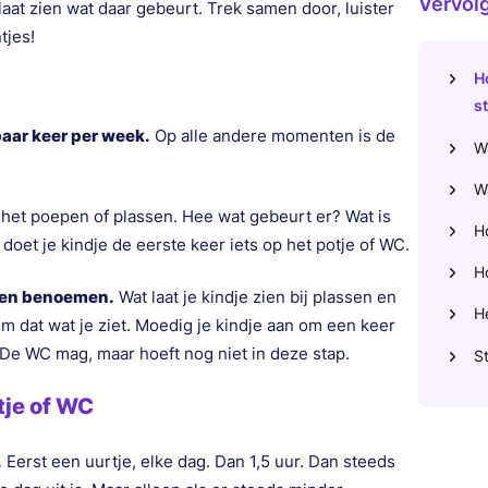
Vervolg
at zien wat daar gebeurt. Trek samen door, luister
tjes!
Ho
s
 paar keer per week.
Op alle andere momenten is de
Wa
W
n het poepen of plassen. Hee wat gebeurt er? Wat is
Ho
 doet je kindje de eerste keer iets op het potje of WC.
H
n en benoemen.
Wat laat je kindje zien bij plassen en
H
m dat wat je ziet. Moedig je kindje aan om een keer
. De WC mag, maar hoeft nog niet in deze stap.
St
tje of WC
.
Eerst een uurtje, elke dag. Dan 1,5 uur. Dan steeds