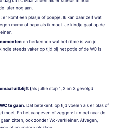
e dag uit is. Maar alleen als er steeds minder
e luier nog aan.
 er komt een plasje of poepje. Ik kan daar zelf wat
tegen mama of papa als ik moet. Je kindje gaat op de
einer.
C-momenten
en herkennen wat het ritme is van je
indje steeds vaker op tijd bij het potje of de WC is.
emaal uitblijft (
als jullie stap 1, 2 en 3 gevolgd
e WC te gaan
. Dat betekent: op tijd voelen als er plas of
t moet. En het aangeven of zeggen: Ik moet naar de
 gaan zitten, ook zonder Wc-verkleiner. Afvegen,
weg of op andere plekken.