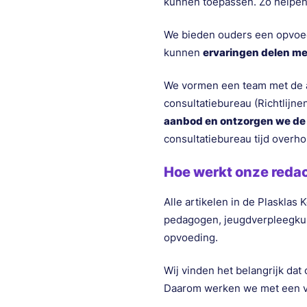
kunnen toepassen. Zo helpen
We bieden ouders een opvoed
kunnen
ervaringen delen me
We vormen een team met de a
consultatiebureau (Richtlijn
aanbod en ontzorgen we d
consultatiebureau tijd overho
Hoe werkt onze reda
Alle artikelen in de Plaskla
pedagogen, jeugdverpleegkun
opvoeding.
Wij vinden het belangrijk da
Daarom werken we met een va