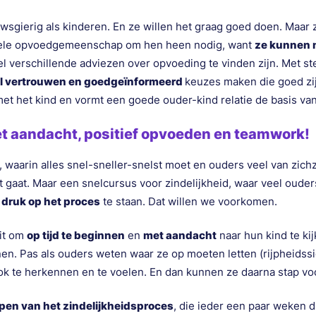
wsgierig als kinderen. En ze willen het graag goed doen. Maar z
 hele opvoedgemeenschap om hen heen nodig, want
ze kunnen n
el verschillende adviezen over opvoeding te vinden zijn. Met s
l vertrouwen en goedgeïnformeerd
keuzes maken die goed zij
t het kind en vormt een goede ouder-kind relatie de basis van i
et aandacht, positief opvoeden en teamwork!
d, waarin alles snel-sneller-snelst moet en ouders veel van zich
ënt gaat. Maar een snelcursus voor zindelijkheid, waar veel oude
n
druk op het proces
te staan. Dat willen we voorkomen.
it om
op tijd te beginnen
en
met aandacht
naar hun kind te ki
en. Pas als ouders weten waar ze op moeten letten (rijpheidss
ok te herkennen en te voelen. En dan kunnen ze daarna stap voor
pen van het zindelijkheidsproces
, die ieder een paar weken d