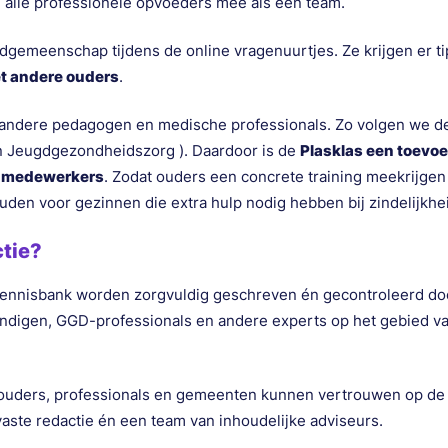
 alle professionele opvoeders mee als een team.
gemeenschap tijdens de online vragenuurtjes. Ze krijgen er t
t andere ouders
.
ndere pedagogen en medische professionals. Zo volgen we dez
en Jeugdgezondheidszorg ). Daardoor is de
Plasklas een toevo
e medewerkers
. Zodat ouders een concrete training meekrijgen
uden voor gezinnen die extra hulp nodig hebben bij zindelijkhe
ctie?
s Kennisbank worden zorgvuldig geschreven én gecontroleerd d
digen, GGD-professionals en andere experts op het gebied van
t ouders, professionals en gemeenten kunnen vertrouwen op de 
ste redactie én een team van inhoudelijke adviseurs.