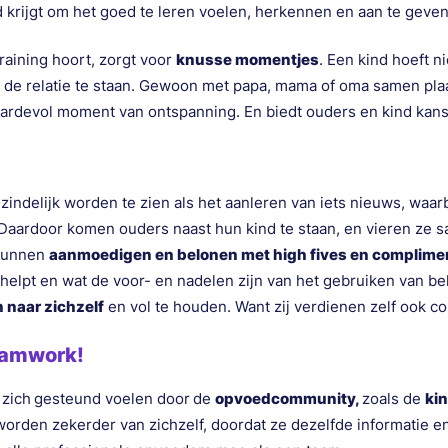
jd krijgt om het goed te leren voelen, herkennen en aan te geve
 training hoort, zorgt voor
knusse momentjes
. Een kind hoeft ni
 de relatie te staan. Gewoon met papa, mama of oma samen plaa
waardevol moment van ontspanning. En biedt ouders en kind kans
ndelijk worden te zien als het aanleren van iets nieuws, waar
Daardoor komen ouders naast hun kind te staan, en vieren ze
 kunnen
aanmoedigen en belonen met high fives en complime
 helpt en wat de voor- en nadelen zijn van het gebruiken van 
jn naar zichzelf
en vol te houden. Want zij verdienen zelf ook c
eamwork!
 zich
gesteund voelen door
de
opvoedcommunity,
zoals de
ki
worden zekerder van zichzelf, doordat ze dezelfde informatie en 