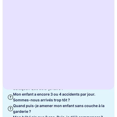
souvent lors de l'heure des questions - et pour lesquels
nous pouvons vous être d'une grande aide.
S'inscrire gratuitement
Nous répondons aux questions fréquemment posées, telles
que
Nous aimerions être prêts rapidement. Combien de
temps cela prendra-t-il ?
Mon enfant de 3 ans est toujours bien dans ses
couches. Comment puis-je l'encourager à faire de
l'exercice ?
Mon enfant fait pipi sur le pot mais ne veut pas
déféquer. Que dois-je faire ?
Mon enfant a encore 3 ou 4 accidents par jour.
Sommes-nous arrivés trop tôt ?
Quand puis-je amener mon enfant sans couche à la
garderie ?