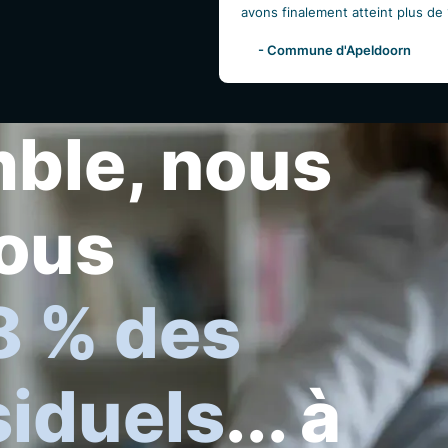
avons finalement atteint plus de 
- Commune d'Apeldoorn
mble, nous
ous
8 % des
siduels
... à