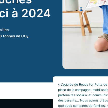
ci à 2024
illes
58 tonnes de CO₂
« L'équipe de Ready for Potty de 
place de la campagne, mobilisati
partenaires sociaux et communic
des parents... Nous avions prév
quelques centaines de familles, 