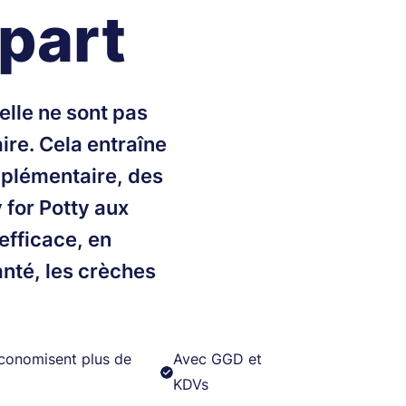
épart
elle ne sont pas
aire. Cela entraîne
pplémentaire, des
 for Potty aux
fficace, en
anté, les crèches
économisent plus de
Avec GGD et
KDVs