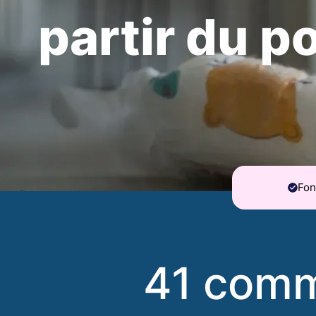
partir du po
Fon
41 comm