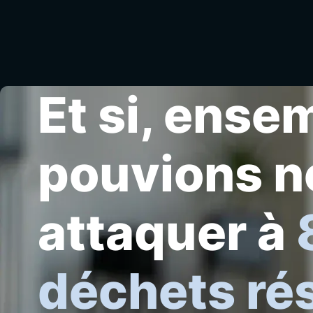
Et si, ense
pouvions n
attaquer à
déchets ré