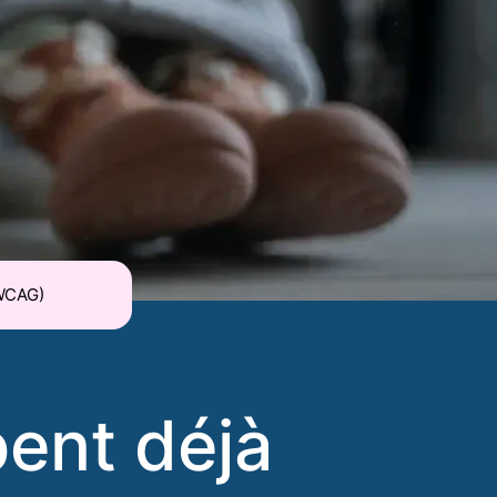
WCAG)
ent déjà