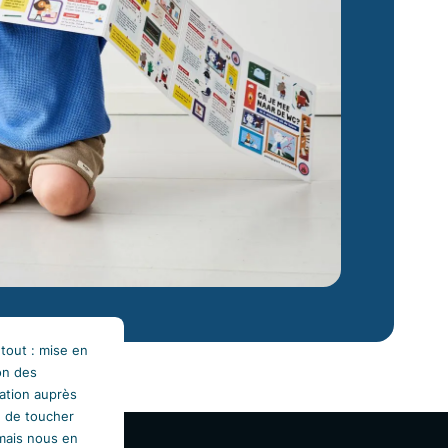
tout : mise en
on des
ation auprès
u de toucher
mais nous en