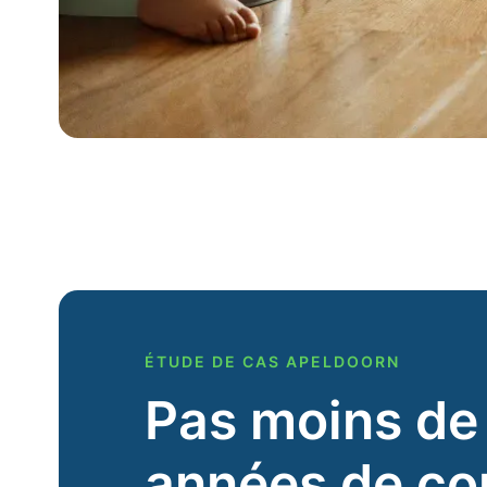
ÉTUDE DE CAS APELDOORN
Pas moins de
années de c