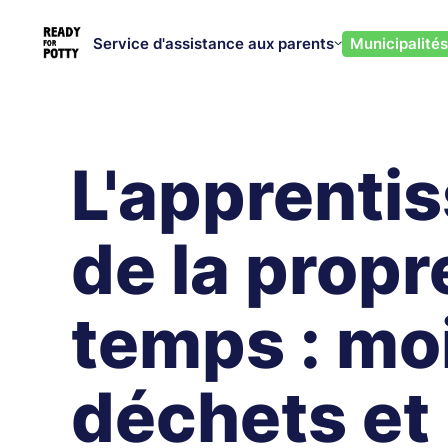
Service d'assistance aux parents
Municipalité
L'apprenti
de la propr
temps : mo
déchets et