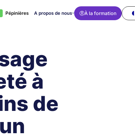
A propos de nous
À la formation
s
Pépinières
ssage
eté à
ins de
 un