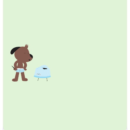
Contexte de la mission pour la
réduction des déchets de couches-
culottes
En 2021, deux jeunes pères ont lancé Toddy, une
entreprise qui a pour mission de réduire les déchets de
couches. Ils ont tous deux obtenu une maîtrise à Delft et
accordent de l'importance aux preuves scientifiques.
Recherche du Future Diaper Project
Avant de fonder Toddy en tant qu'entreprise, ils ont donc
d'abord mené plusieurs études pour identifier l'impact
des couches jetables ainsi que des alternatives durables,
telles que les couches lavables et l'apprentissage de la
propreté (en temps voulu). Ces études ont été menées
sous la bannière du Future Diaper Project, le "label de