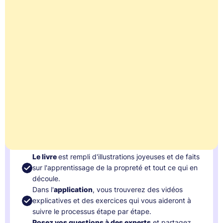
Le moment est-il venu de commencer ?
Découvrez-le à l'aide de notre petit autodiagnostic →
Encore des doutes ?
Alors inscrivez-vous gratuitement à l'heure des
questions →
Ready for Potty
€ 29,95
Le livre
est rempli d'illustrations joyeuses et de faits
sur l'apprentissage de la propreté et tout ce qui en
découle.
Dans l'
application
, vous trouverez des vidéos
explicatives et des exercices qui vous aideront à
suivre le processus étape par étape.
Posez vos questions à des experts
et partagez