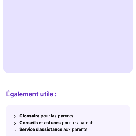
distraction, même lorsque l'exercice se déroule bien.
Exemple : un enfant sort en courant et s'aperçoit trop tard
qu'il doit le faire. Le pantalon se mouille en jouant. Les
accidents sont tout à fait normaux. Même si l'enfant est
considéré comme "propre" pendant la journée, des accidents
peuvent toujours se produire quelques fois par semaine.
Des experts fournissent des informations fiables dans notre base
de connaissances Ready for Potty .
En savoir plus
Également utile :
Glossaire
pour les parents
Conseils et astuces
pour les parents
Service d'assistance
aux parents