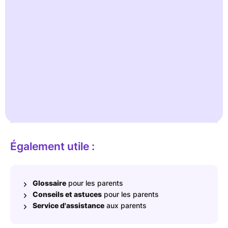
cela fait partie de la toilette et permet de se débarrasser de la
saleté et des germes.
Exemple : après être allés sur le pot, l'enfant et le parent se
dirigent vers le lavabo. Les mains sont mouillées, savonnées
et rincées, puis soigneusement séchées.
Des experts fournissent des informations fiables dans notre base
de connaissances Ready for Potty .
En savoir plus
Également utile :
Glossaire
pour les parents
Conseils et astuces
pour les parents
Service d'assistance
aux parents