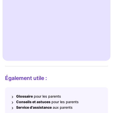
pendant la journée ; chez de nombreux enfants, le contrôle
nocturne se développe plus tardivement que le contrôle
diurne. Synonymes : énurésie nocturne.
Exemple : un enfant se réveille le matin avec un pyjama
mouillé, alors qu'au cours de la journée les toilettes sont
sèches.
Des experts fournissent des informations fiables dans notre base
de connaissances Ready for Potty .
En savoir plus
Également utile :
Glossaire
pour les parents
Conseils et astuces
pour les parents
Service d'assistance
aux parents