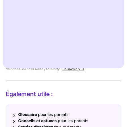
propreté, cela signifie que les visites aux toilettes s'inscrivent
dans le cadre des routines scolaires et des accords de classe,
avec des moments clairs et des règles prévisibles.
Synonymes : âge de l'école primaire.
Exemple : un enfant demande en classe à aller aux toilettes et
utilise à l'école un réducteur de toilettes similaire à celui qu'il
utilise à la maison.
Des experts fournissent des informations fiables dans notre base
de connaissances Ready for Potty .
En savoir plus
Également utile :
Glossaire
pour les parents
Conseils et astuces
pour les parents
Service d'assistance
aux parents