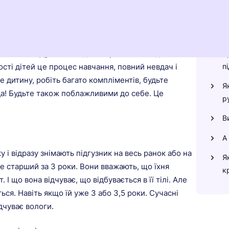
илюйтеся. Цілком можливо, що одна дитина
К
 інша. Кожна дитина розвивається по-своєму. Так
г
и. Також ситуація у вашій родині з наступною
А
 за своєю дитиною і не порівнюйте занадто багато.
ніж інший. Дуже мало дітей привчаються до
К
пі
ості дітей це процес навчання, повний невдач і
е дитину, робіть багато компліментів, будьте
Я
да! Будьте також поблажливими до себе. Це
р
В
А
у і відразу знімають підгузник на весь ранок або на
Я
е старший за 3 роки. Вони вважають, що їхня
к
 І що вона відчуває, що відбувається в її тілі. Але
ся. Навіть якщо їй уже 3 або 3,5 роки. Сучасні
ідчуває вологи.