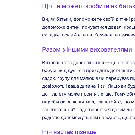
Що ти можеш зробити як батьк
Ви, як батьки, допоможете своїй дитині ро
допоможе дитині почуватися дедалі краще
складається з 4 етапів. Кожен етап зазви
Разом з іншими вихователями
Виховання та дорослішання — це не спр
бабусі чи дідусі, які приходять доглядати
садок, групу для малюків чи перебуває пі
довіряють і ваша дитина, і ви. Якщо ви 
до туалету може пройти легше. Тому обго
перебуває ваша дитина, і запитайте, що м
занепокоєння? Тоді зверніться до сімейно
радістю допоможуть вам і з’ясують, що по
Ніч настає пізніше