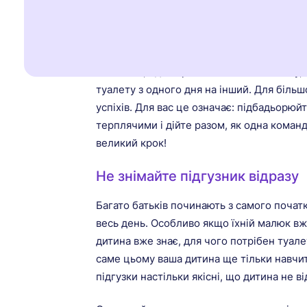
інакше. Чи я щось роблю не так?» Не хв
привчалася до туалету зовсім інакше, ніж
само, як і з навчанням ходити чи говорит
дитиною інша. Тому уважно спостерігайте
Можливо, один крок займає більше часу, 
туалету з одного дня на інший. Для більш
успіхів. Для вас це означає: підбадьорюйт
терплячими і дійте разом, як одна коман
великий крок!
Не знімайте підгузник відразу
Багато батьків починають з самого початк
весь день. Особливо якщо їхній малюк вж
дитина вже знає, для чого потрібен туалет.
саме цьому ваша дитина ще тільки навчить
підгузки настільки якісні, що дитина не в