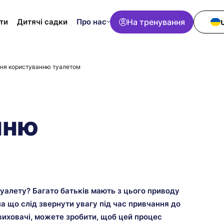
Про нас
На тренування
ти
Дитячі садки
ня користуванню туалетом
нню
уалету? Багато батьків мають з цього приводу
 на що слід звернути увагу під час привчання до
 виховачі, можете зробити, щоб цей процес