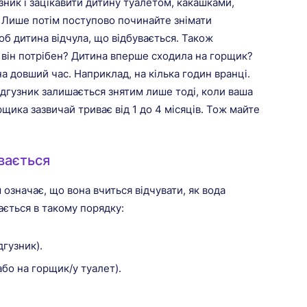
ник і зацікавити дитину туалетом, какашками,
у. Лише потім поступово починайте знімати
об дитина відчула, що відбувається. Також
 він потрібен? Дитина вперше сходила на горщик?
а довший час. Наприклад, на кілька годин вранці.
ідгузник залишається знятим лише тоді, коли ваша
щика зазвичай триває від 1 до 4 місяців. Тож майте
вається
означає, що вона вчиться відчувати, як вода
вається в такому порядку:
дгузник).
 або на горщик/у туалет).