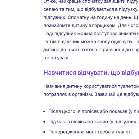
Отже, найкраще спочатку залишити підгуз
селею та тим, що відбувається в підгузк
підгузник. Спочатку на годину на день. Щ
познайомте дитину з горщиком. Для чого
Тоді підгузник можна поступово знімати н
Потім підгузник можна знову одягнути. П
дитина до цього готова. Привчання до гор
це на увазі.
Навчитися відчувати, що відбу
Навчання дитину користуватися туалетом 
потрапляє в організм. Зазвичай це відбу
Після цього: я попісяв або покакав (у пі
Під час: я пісяю або какаю (у підгузник
Попередження: мені треба в туалет.