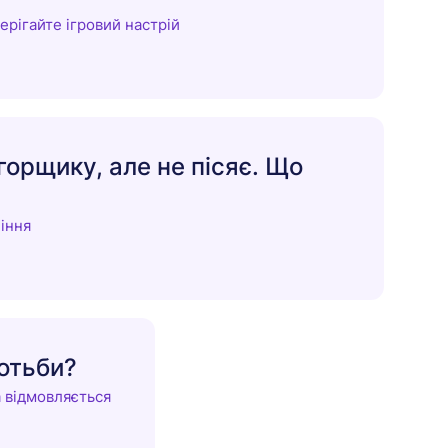
ерігайте ігровий настрій
горщику, але не пісяє. Що
піння
ротьби?
а відмовляється