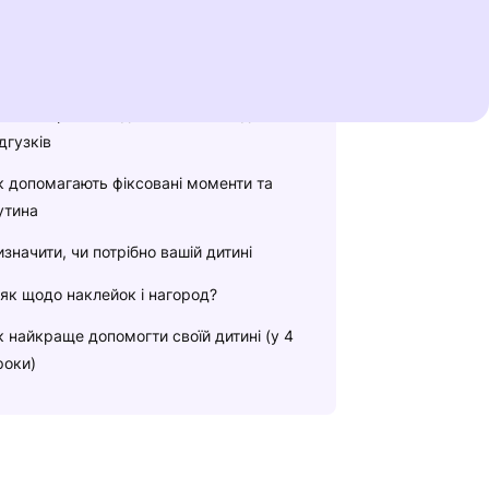
оли починати привчати дитину до
орщика?
 що, якщо ваша дитина не хоче?
рок за кроком відмовляємося від
дгузків
к допомагають фіксовані моменти та
утина
изначити, чи потрібно вашій дитині
 як щодо наклейок і нагород?
к найкраще допомогти своїй дитині (у 4
роки)