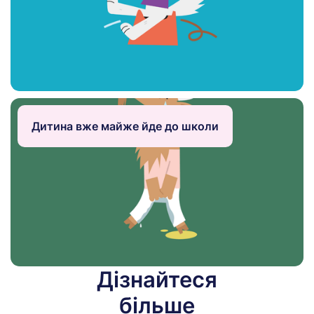
Стаття
Дитина вже майже йде до школи
Дізнайтеся
Стаття
більше