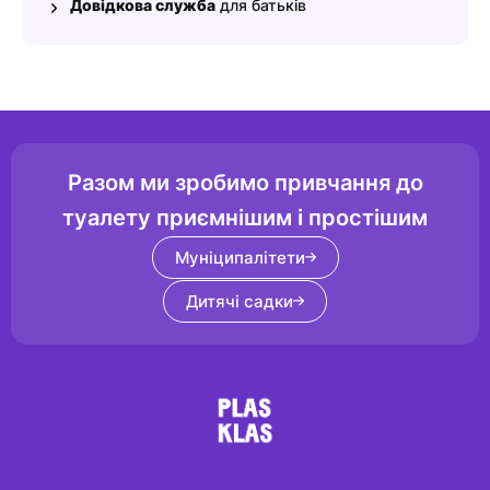
Довідкова служба
для батьків
Разом ми зробимо привчання до
туалету приємнішим і простішим
Муніципалітети
Дитячі садки