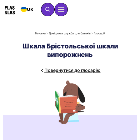
UK
Головна
Довідкова служба для батьків
Глосарій
Шкала Брістольської шкали
випорожнень
Повернутися до глосарію
Шкала Брістольської класифікації калу описує форму