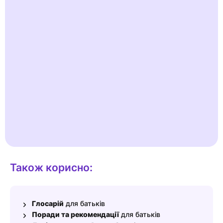
випорожнень — від твердих до дуже м’яких. Простими
словами можна використовувати ілюстрації, щоб пояснити
ці відмінності.
Приклад: у щоденнику випорожнень у розділі «після
сніданку» міститься опис, наприклад, «рідкий» або
«гранульований». Це полегшує спілкування. Шкала
Брістоля також використовується в медичній практиці.
Експерти допомагають наповнювати нашу Ready for Potty
достовірною інформацією.
Більше інформації
Також корисно:
Глосарій
для батьків
Поради та рекомендації
для батьків