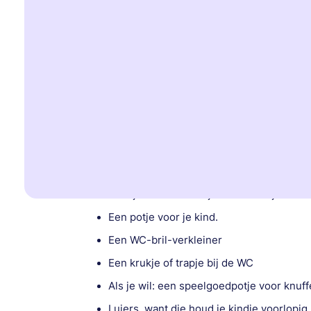
Je wil je goed voorbereiden en weten wat j
kost het per week of per dag? En hoe lang 
Wat kan je thuis voorbereiden?
Als je kindje begint met de eerste stap naar
houdt de luier eerst nog aan. Je bent dus 
is wel handig als je de volgende dingen alva
Boekjes over zindelijk worden. Bijvoorbee
Een potje voor je kind.
Een WC-bril-verkleiner
Een krukje of trapje bij de WC
Als je wil: een speelgoedpotje voor knuff
Luiers, want die houd je kindje voorlopig