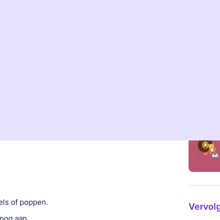
Gechec
e in huis moet hebben om te beginnen. Hoeveel tijd
gaat het duren? We vertellen je er meer over.
Claudia 
Pedagoog
Deskundigen
Plasklas k
 zindelijkheid heb je nog niet zoveel nodig. Je kindje
nog niet bezig met het voorkomen van ongelukjes. Het
st in huis hebt:
Hoofdar
ld uit de bibliotheek.
els of poppen.
Vervolg
 nog aan