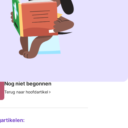
kt door:
Werner PhD
 dragen bij aan betrouwbare informatie in onze
ennisbank.
Meer informatie
tikel:
Nog niet begonnen
Terug naar hoofdartikel
artikelen: