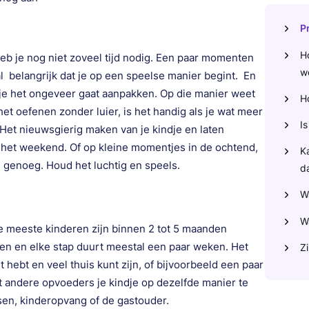
P
Ho
heb je nog niet zoveel tijd nodig. Een paar momenten
w
l belangrijk dat je op een speelse manier begint. En
e je het ongeveer gaat aanpakken. Op die manier weet
Ho
 het oefenen zonder luier, is het handig als je wat meer
Is
. Het nieuwsgierig maken van je kindje en laten
het weekend. Of op kleine momentjes in de ochtend,
K
s genoeg. Houd het luchtig en speels.
d
W
Wa
 De meeste kinderen zijn binnen 2 tot 5 maanden
appen en elke stap duurt meestal een paar weken. Het
Zi
t hebt en veel thuis kunt zijn, of bijvoorbeeld een paar
t andere opvoeders je kindje op dezelfde manier te
sen, kinderopvang of de gastouder.