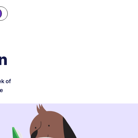
n
ek of
je