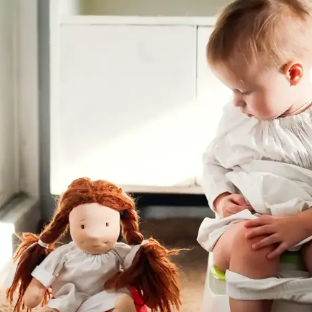
Gemeinsam machen wir das Tö
Los geht’s
Bestelle das Töpfchent
In der Bibliothek auslei
Zum Training
Stell deine Frage an d
Fragen? Anmerkungen?
Schreib uns einfach an
Ready for
Potty.nl