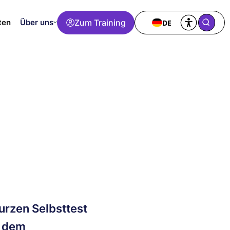
Über uns
Zum Training
DE
ten
urzen Selbsttest
t dem