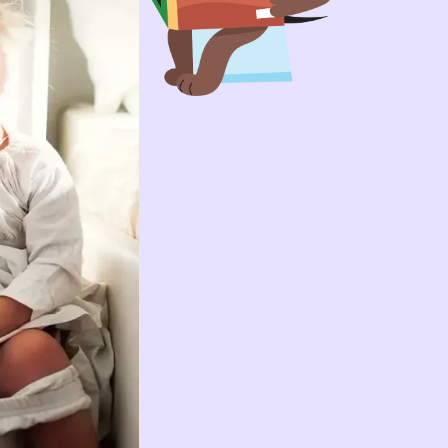
pfchentraining lustiger und einfacher
Gemeinde
Über das Training
Informatio
raining
Pädagogik und Qualität
Für Gemeinden
hen
Nachhaltigkeit und soziale
Für Kindertages
Auswirkungen
Für den Einzel
Über uns
en Helpdesk