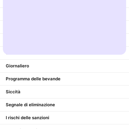
Sistema retributivo
Allenamento della vescica
Metodo Bootcamp
Scala di Bristol per la funzione intestinale
Stitichezza
Giornaliero
Programma delle bevande
Siccità
Segnale di eliminazione
I rischi delle sanzioni