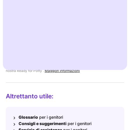
l'evacuazione per paura della sensazione, del rumore o del
lasciarsi andare.
Esempio: un bambino non vuole fare la popò sul vasino e
trattiene a lungo. La paura di fare la popò è un fenomeno
piuttosto comune. Possono essere d'aiuto esercizi di
rilassamento (ad es. soffiare bolle di sapone) o decorare il
bagno in modo divertente.
Gli esperti contribuiscono a fornire informazioni affidabili nella
nostra Ready for Potty .
Maggiori informazioni
Altrettanto utile:
Glossario
per i genitori
Consigli e suggerimenti
per i genitori
Servizio di assistenza
per i genitori