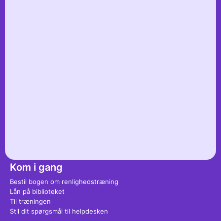
Daginstitutioner
Spørgsmål? Kommentarer?
Kontakt os på
Ready for Potty.nl
Kom i gang
Bestil bogen om renlighedstræning
Lån på biblioteket
Til træningen
Stil dit spørgsmål til helpdesken