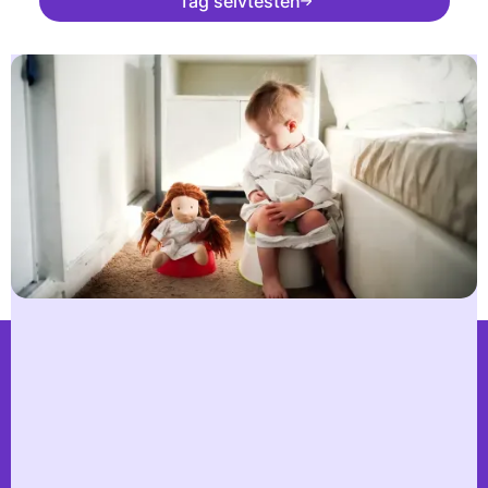
Tag selvtesten
Sammen gør vi renlighed sjovere og
nemmere
Kommuner