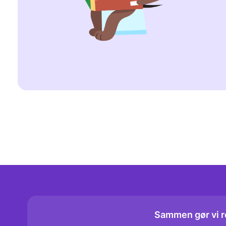
Trang er det mærkbare signal om, at man skal
blæren eller tarmene er fulde, og at det snart
renlighed. Synonymer: tissetrang (uformelt)
Eksempel: Et lille barn holder op med at 
sammen. Sådanne signaler kan være tegn på, 
Sammen gør vi r