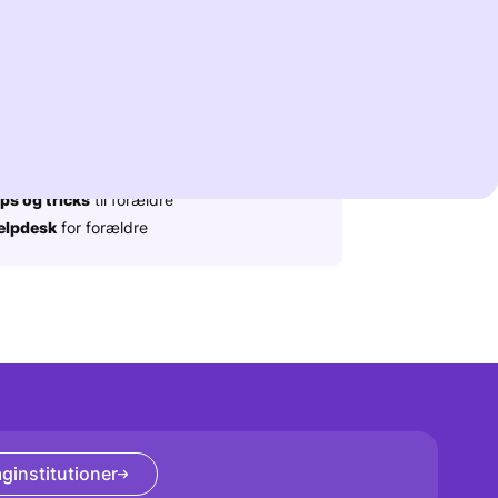
ere information
ttigt:
rdliste
til forældre
ps og tricks
til forældre
elpdesk
for forældre
ginstitutioner