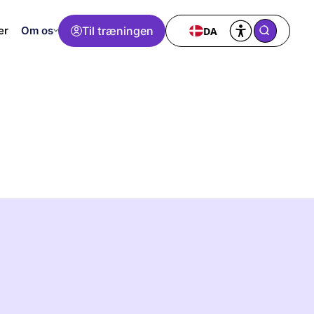
Om os
Til træningen
DA
er
Eksperter b