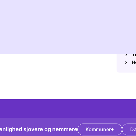
 tisse eller lave stort. Kroppen giver udtryk for, at
for Potty .
M
 er tid til at gå på toilettet i forbindelse med
.
Også ny
lege, vugger med benene eller klemmer knæene
at barnet har trang til at tisse.
O
Ti
H
enlighed sjovere og nemmere
Kommuner
Da