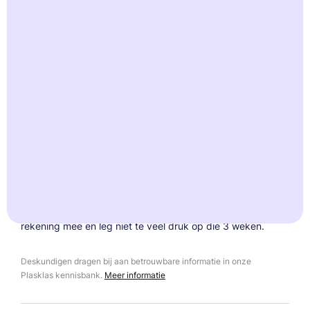
Meer tijd en aandacht kan zeker helpen bij het zindelijk
worden van je kind. Maar het is geen garantie. Of 3 weken
genoeg is? Dat ligt er helemaal aan in welke fase je kindje
is van zindelijkheid. Hoe snel een kind zindelijk wordt,
verschilt echt per kind. Zit je kindje in de oefenfase waarbij
de luier al de halve dag of de hele dag uit is (stap 3 of 4)?
Dan kan het snel gaan. Maar elke stap duurt meestal een
paar weken. Het kan ook wat langer duren als er
veranderingen aankomen. Naar school gaan is voor veel
kindjes spannend. Soms weten ze niet zo goed wat het
betekent, en iedereen heeft het er steeds over! Daardoor
kan zindelijk worden juist weer lastig zijn in de periode vlak
voor school. Ook als er feestdagen, verhuizingen of andere
veranderingen aankomen, kan het langer duren. Houd hier
rekening mee en leg niet te veel druk op die 3 weken.
Deskundigen dragen bij aan betrouwbare informatie in onze
Plasklas kennisbank.
Meer informatie