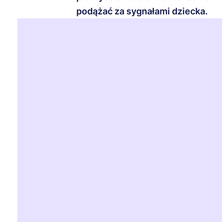
podążać za sygnałami dziecka.
Dla wielu rodziców nauka korzystania z nocn
dobre rady i uporczywe mity. Niektórzy twi
roku życia, inni twierdzą, że chłopcy są zaw
przede wszystkim poczekać "aż przyjdzie t
przekonania. Dowiesz się, co w praktyce oz
się ze zwlekaniem oraz jak radzić sobie z 
wszystkim, jak postępować: podążaj za syg
przewodnika.
Powszechne błędne pr