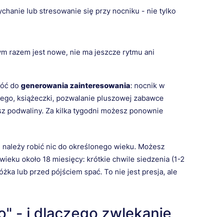
chanie lub stresowanie się przy nocniku - nie tylko
m razem jest nowe, nie ma jeszcze rytmu ani
róć do
generowania zainteresowania
: nocnik w
wego, książeczki, pozwalanie pluszowej zabawce
sz podwaliny. Za kilka tygodni możesz ponownie
e należy robić nic do określonego wieku. Możesz
ieku około 18 miesięcy: krótkie chwile siedzenia (1-2
óżka lub przed pójściem spać. To nie jest presja, ale
" - i dlaczego zwlekanie