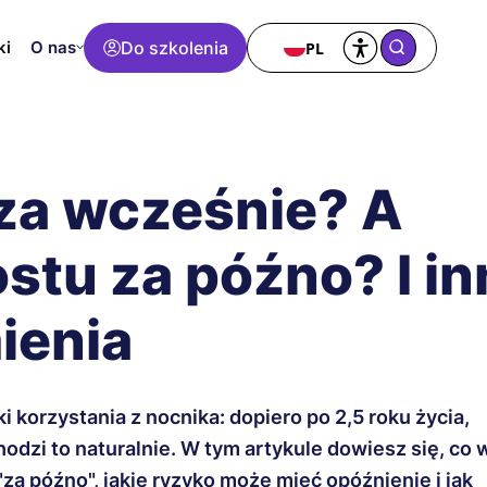
O nas
Do szkolenia
PL
ki
za wcześnie? A
stu za późno? I in
ienia
i korzystania z nocnika: dopiero po 2,5 roku życia,
odzi to naturalnie. W tym artykule dowiesz się, co 
"za późno", jakie ryzyko może mieć opóźnienie i jak