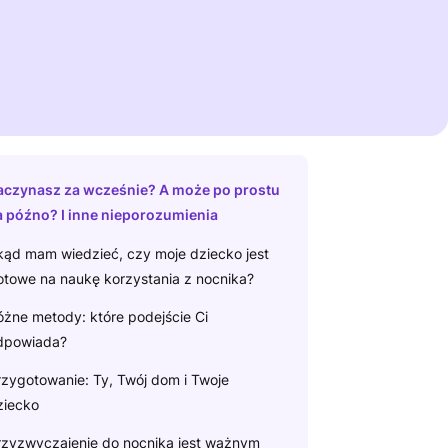
Powrót do głównego artykułu
y uzupełniające:
aczynasz za wcześnie? A może po prostu
a późno? I inne nieporozumienia
kąd mam wiedzieć, czy moje dziecko jest
otowe na naukę korzystania z nocnika?
óżne metody: które podejście Ci
dpowiada?
rzygotowanie: Ty, Twój dom i Twoje
ziecko
rzyzwyczajenie do nocnika jest ważnym