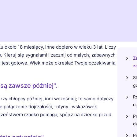
po 2,5 roku możesz zacząć".
Artykuł
rozpocząć" naukę korzystania z toalety. Niektóre
u około 18 miesięcy, inne dopiero w wieku 3 lat. Liczy
e
. Kieruj się sygnałami i zacznij od małych, zabawnych
Z
że jest gotowe. Wiek może określać Twoje oczekiwania,
z
S
są zawsze później".
g
R
órzy chłopcy później, inni wcześniej; to samo dotyczy
o
e połączenie dojrzałości, rutyny i wskazówek.
dzeństwem rzadko pomaga; spójrz na dziecko przed
P
d
P