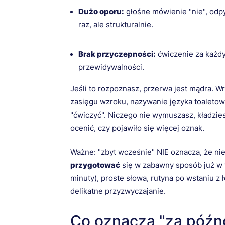
Dużo oporu:
głośne mówienie "nie", odpy
raz, ale strukturalnie.
Brak przyczepności:
ćwiczenie za każdy
przewidywalności.
Jeśli to rozpoznasz, przerwa jest mądra. W
zasięgu wzroku, nazywanie języka toaleto
"ćwiczyć". Niczego nie wymuszasz, kładzie
ocenić, czy pojawiło się więcej oznak.
Ważne: "zbyt wcześnie" NIE oznacza, że ni
przygotować
się w zabawny sposób już w w
minuty), proste słowa, rutyna po wstaniu z ł
delikatne przyzwyczajanie.
Co oznacza "za późno