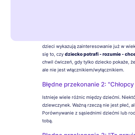
prawdą)
Błędne przekonanie 1: "Dopiero 
Nie ma magicznego wieku, w którym można "
dzieci wykazują zainteresowanie już w wiek
się to, czy
dziecko potrafi - rozumie - chc
chwil ćwiczeń, gdy tylko dziecko pokaże, 
ale nie jest włącznikiem/wyłącznikiem.
Błędne przekonanie 2: "Chłopcy 
Istnieje wiele różnic między dziećmi. Niekt
dziewczynek. Ważną rzeczą nie jest płeć, al
Porównywanie z sąsiednimi dziećmi lub ro
tobą.