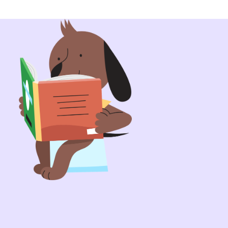
zone przez:
a Werner
ostarczają wiarygodnych informacji w naszej
y Ready for Potty .
Dowiedz się więcej
artykuł:
Jeszcze nie zacząłem