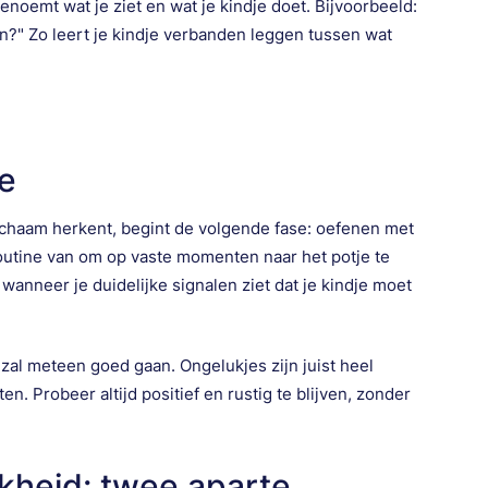
 benoemt wat je ziet en wat je kindje doet. Bijvoorbeeld:
pen?" Zo leert je kindje verbanden leggen tussen wat
e
 lichaam herkent, begint de volgende fase: oefenen met
 routine van om op vaste momenten naar het potje te
f wanneer je duidelijke signalen ziet dat je kindje moet
s zal meteen goed gaan. Ongelukjes zijn juist heel
 Probeer altijd positief en rustig te blijven, zonder
jkheid: twee aparte