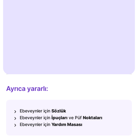
farklılıkları adlandırmak için konuşan resimler kullanabilirsiniz.
Örnek: bir kaka günlüğünde, 'kahvaltıdan sonra' ifadesi
'pürüzsüz' veya 'kaka' gibi bir açıklama içerir. Bu, konuşmayı
daha kolay hale getirir. Bristol sandalye ölçeği tıp dünyasında
da kullanılmaktadır.
Uzmanlar, Ready for Potty bilgi tabanımıza güvenilir bilgilerle
katkıda bulunuyor.
Daha fazla bilgi
Ayrıca yararlı:
Ebeveynler için
Sözlük
Ebeveynler için
İpuçları
ve Püf
Noktaları
Ebeveynler için
Yardım Masası