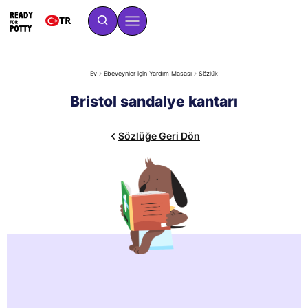
TR
Ev
Ebeveynler için Yardım Masası
Sözlük
Bristol sandalye kantarı
Sözlüğe Geri Dön
Bristol sandalye ölçeği, taburelerin şeklini sertten çok
yumuşağa doğru kelimelerle ifade eder. Basit bir dille,