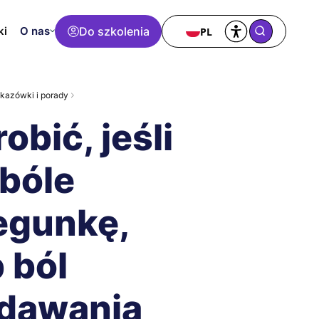
O nas
Do szkolenia
PL
ki
kazówki i porady
obić, jeśli
bóle
egunkę,
 ból
dawania