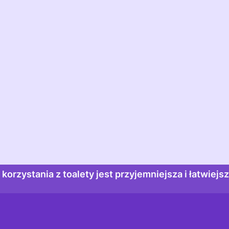
S
Thuisarts.nl, na przykład:
W
C
erza
m się
orzystania z toalety jest przyjemniejsza i łatwiejs