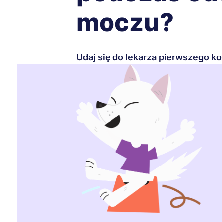
moczu?
Udaj się do lekarza pierwszego k
Martwisz się dolegliwościami fizycznymi u 
zaparcia czy ból podczas oddawania moczu? 
zwlekanie może być niebezpieczne.
Być może Twoje dziecko potrzebuje leków, 
możesz wprowadzić pewne zmiany w jego di