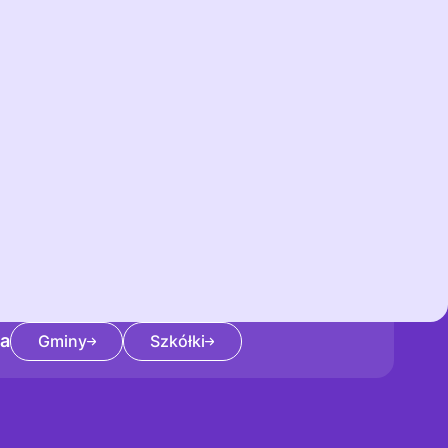
łowniczek
dla rodziców
skazówki i porady
dla rodziców
entrum pomocy
dla rodziców
za
Gminy
Szkółki