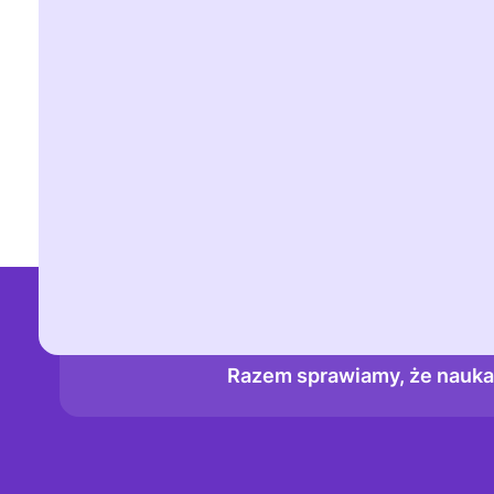
Więcej informacji można znaleźć na stronie 
Myślę, że moje dziecko ma zapalenie pęch
Moje dziecko ma trudności z wypróżnianie
Uwaga: linki otwierają się w nowej karcie.
Razem sprawiamy, że nauka k