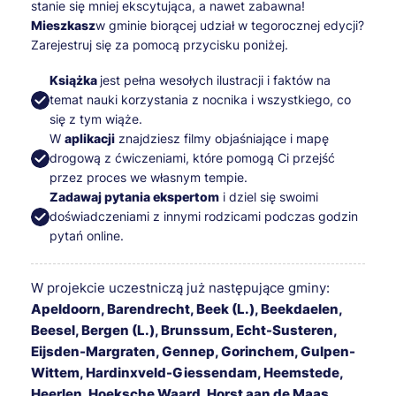
stanie się mniej ekscytująca, a nawet zabawna!
‍Mieszkasz
w gminie biorącej udział w tegorocznej edycji?
Zarejestruj się za pomocą przycisku poniżej.
Książka
jest pełna wesołych ilustracji i faktów na
temat nauki korzystania z nocnika i wszystkiego, co
się z tym wiąże.
W
aplikacji
znajdziesz filmy objaśniające i mapę
drogową z ćwiczeniami, które pomogą Ci przejść
przez proces we własnym tempie.
Zadawaj pytania ekspertom
i dziel się swoimi
doświadczeniami z innymi rodzicami podczas godzin
pytań online.
W projekcie uczestniczą już następujące gminy:
Apeldoorn, Barendrecht, Beek (L.), Beekdaelen,
Beesel, Bergen (L.), Brunssum, Echt-Susteren,
Eijsden-Margraten, Gennep, Gorinchem, Gulpen-
Wittem, Hardinxveld-Giessendam, Heemstede,
Heerlen, Hoeksche Waard, Horst aan de Maas,