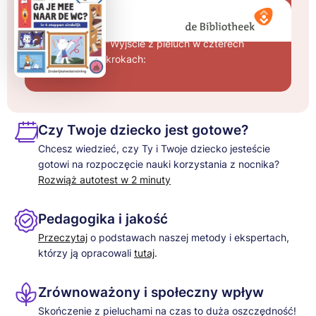
Hej, idziesz ze mną
do toalety?
"Wyjście z pieluch w czterech
krokach:
Czy Twoje dziecko jest gotowe?
Chcesz wiedzieć, czy Ty i Twoje dziecko jesteście
gotowi na rozpoczęcie nauki korzystania z nocnika?
Rozwiąż autotest w 2 minuty
Pedagogika i jakość
Przeczytaj
o podstawach naszej metody i ekspertach,
którzy ją opracowali
tutaj
.
Zrównoważony i społeczny wpływ
Skończenie z pieluchami na czas to duża oszczędność!