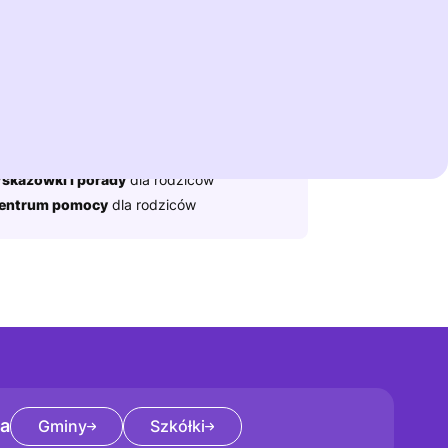
y Ready for Potty .
Dowiedz się więcej
ż przydatne:
łowniczek
dla rodziców
skazówki i porady
dla rodziców
entrum pomocy
dla rodziców
za
Gminy
Szkółki