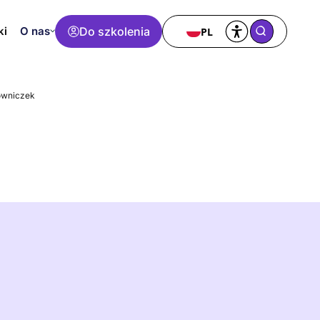
O nas
Do szkolenia
PL
ki
owniczek
Eksperci d