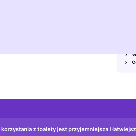
 kału w ubraniu. Może się to zdarzyć podczas zabawy
bazie wiedz
a już idą dobrze.
zbyt późno zauważa, że musi. Spodnie mokną podczas
Równie
t jeśli dziecko jest "nauczone porządku" w ciągu
 tygodniu.
S
W
C
orzystania z toalety jest przyjemniejsza i łatwiejs