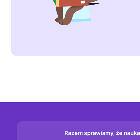
Wypadek to niezamierzona utrata moczu lub
lub rozproszenia uwagi, nawet gdy ćwiczeni
Przykład: dziecko wybiega na zewnątrz i 
zabawy. Wypadki są całkiem normalne. Nawe
dnia, wypadki mogą się zdarzyć kilka razy w
Razem sprawiamy, że nauka k