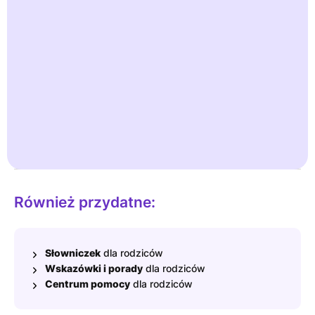
można użyć obrazków do nazwania różnic.
Przykład: w dzienniku kupy "po śniadaniu" zawiera opis taki
jak "gładki" lub "odchody". Ułatwia to konwersację. Skala
krzesełkowa Bristol jest również używana w świecie
medycznym.
Eksperci dostarczają wiarygodnych informacji w naszej bazie
wiedzy Ready for Potty .
Dowiedz się więcej
Również przydatne:
Słowniczek
dla rodziców
Wskazówki i porady
dla rodziców
Centrum pomocy
dla rodziców