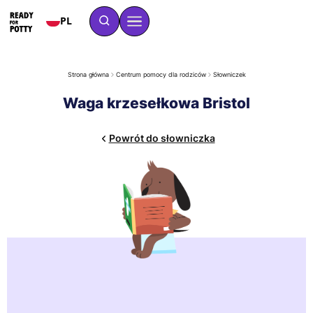
PL
Strona główna
Centrum pomocy dla rodziców
Słowniczek
Waga krzesełkowa Bristol
Powrót do słowniczka
Skala krzeseł Bristol określa słowami kształt stołków, od
twardego do bardzo miękkiego. Mówiąc prostym językiem,