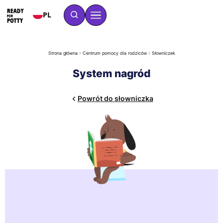
PL
Strona główna
Centrum pomocy dla rodziców
Słowniczek
System nagród
Powrót do słowniczka
System nagród to ustalony sposób na uwidocznienie
momentów sukcesu. Używa prostego podsumowania lub