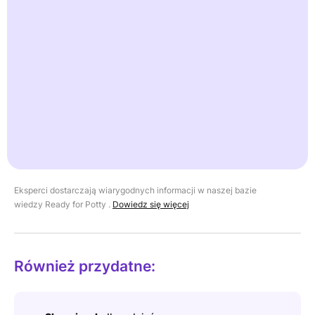
symbolu, aby pokazać, że coś zostało osiągnięte, ale nie jest
nagrodą.
Przykład: po udanym załatwieniu się na nocnik rodzic
umieszcza jeden znak na dziennym wykresie z dzieckiem.
Podsumowanie pokazuje, kiedy to się udało.
Oto jak to pomaga:
krótki, prosty system sprawia, że postęp
jest widoczny. Pozostaje drugorzędny w stosunku do słów i
codziennej rutyny.
Eksperci dostarczają wiarygodnych informacji w naszej bazie
wiedzy Ready for Potty .
Dowiedz się więcej
Również przydatne: