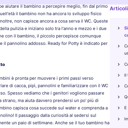
be aiutare il bambino a percepire meglio, fin dal primo
Articoli
ell'età il bambino non ha ancora lo sviluppo fisico
 Inoltre, non capisce ancora a cosa serva il WC. Queste
Si
lla pulizia e iniziano solo tra l'anno e mezzo e i due
c
ne con il bambino, il piccolo percepisce comunque
il pannolino addosso. Ready for Potty è indicato per
Co
us
Co
tto
Il
ambini è pronta per muovere i primi passi verso
lare di cacca, pipì, pannolini e familiarizzare con il WC
Co
osso. Spesso vediamo che i genitori vogliono passare
Qu
a strano, ma aiuta davvero prendersi un po' più di
E 
bambino capisca cosa succede sul water e comprenda a
nolino! Il passaggio dalla curiosità al sedersi sul
Im
mente un paio di settimane. Anche se il tuo bambino ha