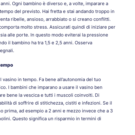
 anni. Ogni bambino è diverso e, a volte, imparare a
tempo del previsto. Hai fretta e stai andando troppo in
enta ribelle, ansioso, arrabbiato o si creano conflitti.
 comporta molto stress. Assicurati quindi di iniziare per
ia alle porte. In questo modo eviterai la pressione
ndo il bambino ha tra 1,5 e 2,5 anni. Osserva
egnali.
n tempo
 il vasino in tempo. Fa bene all’autonomia del tuo
sico. I bambini che imparano a usare il vasino ben
e bene la vescica e tutti i muscoli coinvolti. Di
à di soffrire di stitichezza, cistiti e infezioni. Se il
no prima, ad esempio a 2 anni e mezzo invece che a 3
lini. Questo significa un risparmio in termini di