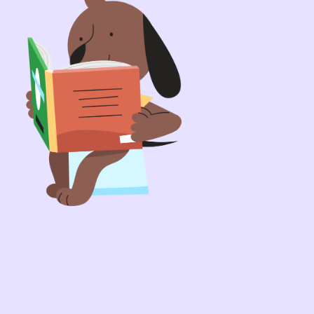
ato da:
erner, PhD
contribuiscono a fornire informazioni affidabili
a Ready for Potty .
Maggiori informazioni
le:
articolo principale