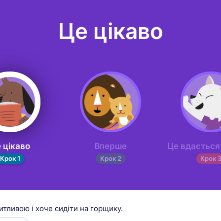
Це цікаво
 цікаво
Вперше
Це вдається
Крок 1
Крок 2
Крок 
итливою і хоче сидіти на горщику.