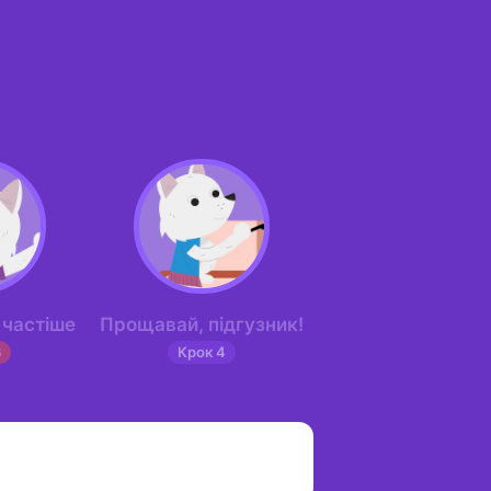
 частіше
Прощавай, підгузник!
3
Крок 4