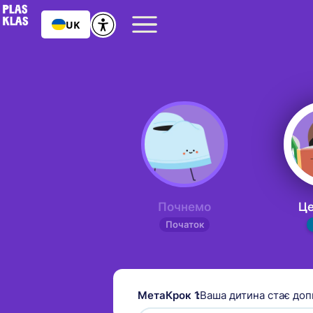
UK
Почнемо
Це
Початок
Мета
Крок 1
:
Ваша дитина стає доп