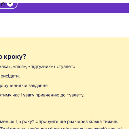
ку?
о кроку?
ака», «піся», «підгузник» і «туалет».
присідати.
доручення чи завдання.
ятиму час і увагу привченню до туалету.
менше 1,5 року? Спробуйте ще раз через кілька тижнів.