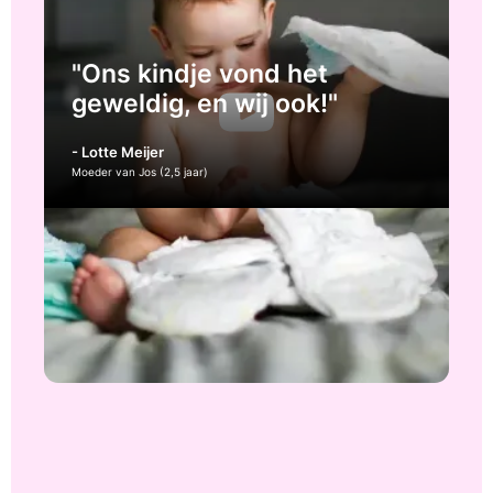
"Ons kindje vond het
geweldig, en wij ook!"
- Lotte Meijer
Moeder van Jos (2,5 jaar)