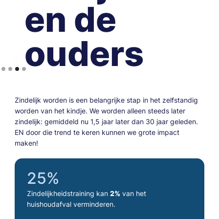
en de
ouders
Een
Slide 3 of 4.
speelse
Zindelijk worden is een belangrijke stap in het zelfstandig
methode
worden van het kindje. We worden alleen steeds later
zindelijk: gemiddeld nu 1,5 jaar later dan 30 jaar geleden.
voor
EN door die trend te keren kunnen we grote impact
ouder en
maken!
kind
25%
Met een online
stappenplan,
Zindelijkheidstraining kan
2%
van het
kennisbank en
huishoudafval verminderen.
spreekuur voor